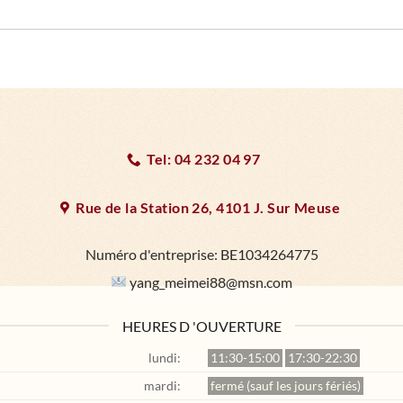
Tel: 04 232 04 97
Rue de la Station 26, 4101 J. Sur Meuse
Numéro d'entreprise:
BE1034264775
yang_meimei88@msn.com
HEURES D 'OUVERTURE
lundi:
11:30-15:00
17:30-22:30
mardi:
fermé (sauf les jours fériés)